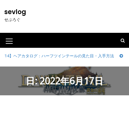
S
k
sevlog
i
せぶろぐ
p
t
o
c
M
o
e
n
14】ヘアカタログ：ハーフツインテールの見た目・入手方法
【FF
t
n
e
u
n
日:
2022年6月17日
t
I
c
o
n