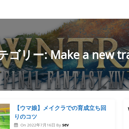
テゴリー:
Make a new tr
【ウマ娘】メイクラでの育成立ち回
りのコツ
sev
On
2022年7月16日
By