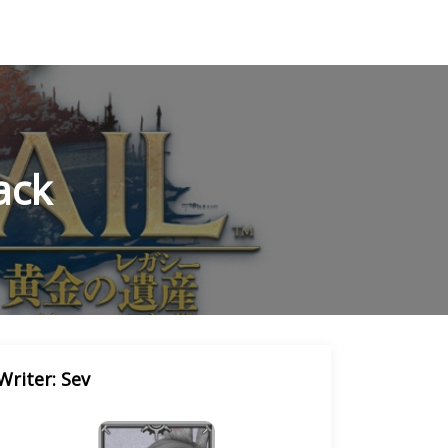
ack
Writer: Sev