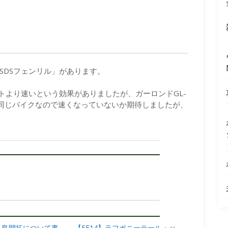
SDSフェンリル」があります。
トより速いという効果がありましたが、ガーロンドGL-
。同じバイクなので速くなっていないか期待しましたが、
無人島開拓について事
【FF14】ラフポニーテール・ハ