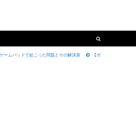
ドで起こった問題とその解決策
【ポケポケ】ショップチケットの集め方・