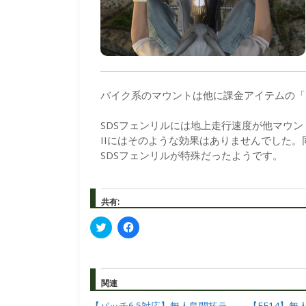
バイク系のマウントは他に課金アイテムの「
SDSフェンリルには地上走行速度が他マウン
IIにはそのような効果はありませんでした
SDSフェンリルが特殊だったようです。
共有:
ク
F
リ
a
ッ
c
ク
e
し
b
て
o
T
o
関連
w
k
i
で
【パッチ6.5対応】無人島開拓ラ
t
共
【FF14】