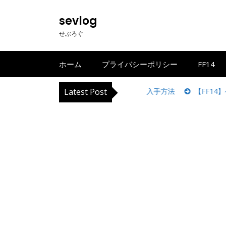
S
k
sevlog
i
せぶろぐ
p
t
o
ホーム
プライバシーポリシー
FF14
c
o
ログ：編込ポニーテールの見た目・入手方法
Latest Post
【FF14】ヘアカタロ
n
t
e
n
t