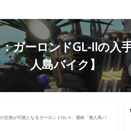
ト：ガーロンドGL-IIの
人島バイク】
交換が可能となるガーロンドGL-II、通称「無人島バ