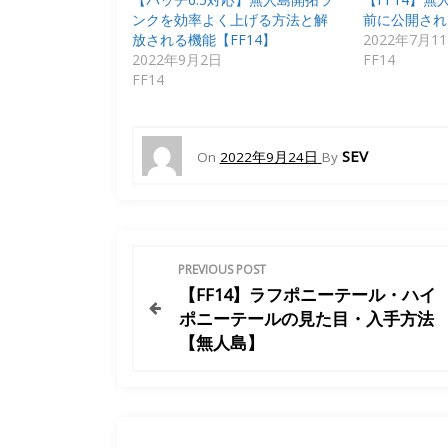
t
有
ンクを効率よく上げる方法と解
前に公開され
e
す
r
る
放される機能【FF14】
2022年7月1
で
に
2022年9月2日
FF14
共
は
有
ク
FF14
(
リ
新
ッ
し
ク
い
し
ウ
て
ィ
く
SEV
On
2022年9月24日
By
ン
だ
ド
さ
ウ
い
で
(
開
新
き
し
ま
い
投
す
ウ
PREVIOUS POST
)
ィ
ン
【FF14】ラフポニーテール・ハイ
ド
稿
ウ
ポニーテールの見た目・入手方法
で
開
【無人島】
ナ
き
ま
す
)
ビ
ゲ