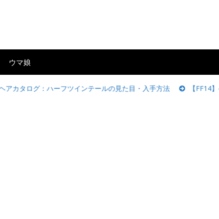
ウマ娘
グ：ハーフツインテールの見た目・入手方法
【FF14】ゲームパッ